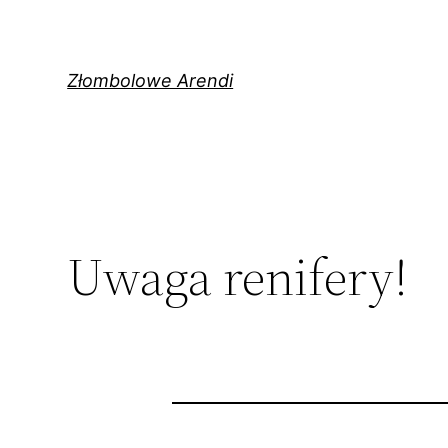
Przejdź
do
treści
Złombolowe Arendi
Uwaga renifery!