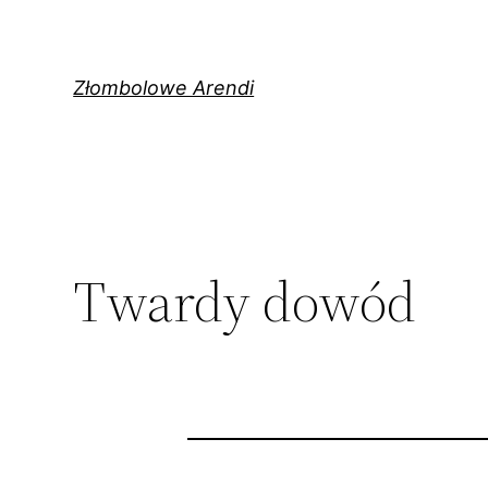
Przejdź
do
treści
Złombolowe Arendi
Twardy dowód