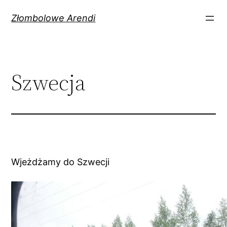
Przejdź
Złombolowe Arendi
do
treści
Szwecja
Wjeżdżamy do Szwecji