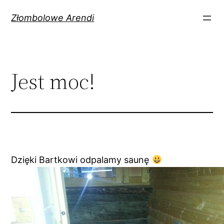
Przejdź
Złombolowe Arendi
do
treści
Jest moc!
Dzięki Bartkowi odpalamy saunę